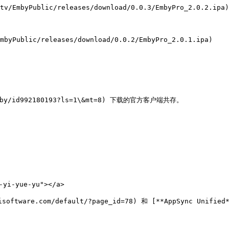
tv/EmbyPublic/releases/download/0.0.3/EmbyPro_2.0.2.ipa)
mbyPublic/releases/download/0.0.2/EmbyPro_2.0.1.ipa)

/emby/id992180193?ls=1\&mt=8) 下载的官方客户端共存。

yi-yue-yu"></a>

tware.com/default/?page_id=78) 和 [**AppSync Unified**