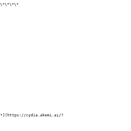
\*\*\*\*

](https://cydia.akemi.ai/?